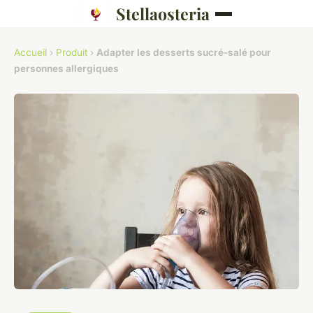
Stellaosteria
Accueil
›
Produit
›
Adapter les desserts sucré-salé pour
personnes allergiques