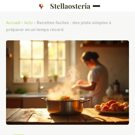
Stellaosteria
Accueil
›
Actu
›
Recettes faciles : des plats simples à
préparer en un temps record