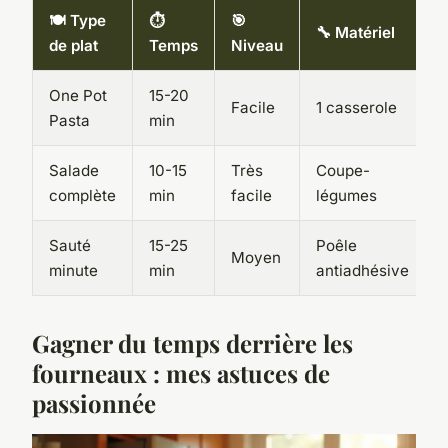
🍽️ Type
⏱️
🎯
🔧 Matériel
de plat
Temps
Niveau
One Pot
15-20
Facile
1 casserole
Pasta
min
Salade
10-15
Très
Coupe-
complète
min
facile
légumes
Sauté
15-25
Poêle
Moyen
minute
min
antiadhésive
Gagner du temps derrière les
fourneaux : mes astuces de
passionnée